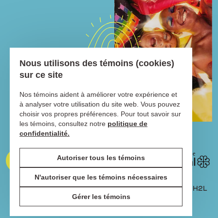
Nous utilisons des témoins (cookies)
sur ce site
Nos témoins aident à améliorer votre expérience et
à analyser votre utilisation du site web. Vous pouvez
choisir vos propres préférences. Pour tout savoir sur
les témoins, consultez notre
politique de
confidentialité.
Autoriser tous les témoins
N'autoriser que les témoins nécessaires
1211 SAINTE-CATHERINE EST, MONTRÉAL, QUÉBEC, H2L
Gérer les témoins
2H1 | 514-529-1168