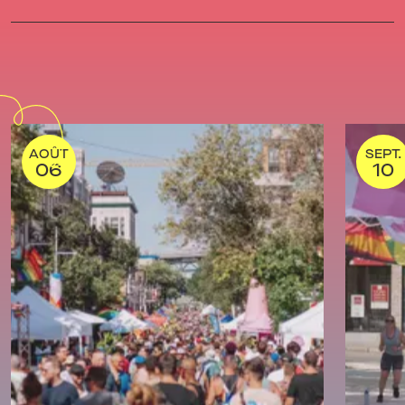
AOÛT
SEPT.
06
10