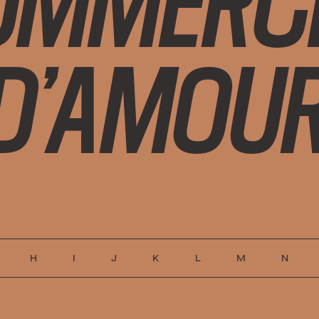
D’AMOU
H
I
J
K
L
M
N