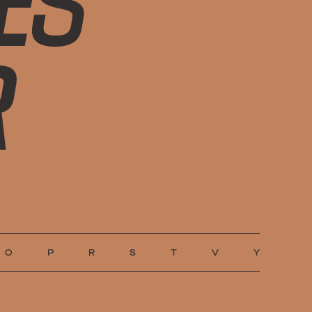
R
O
P
R
S
T
V
Y