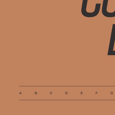
A
B
C
D
E
F
G