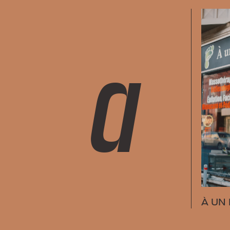
a
À UN